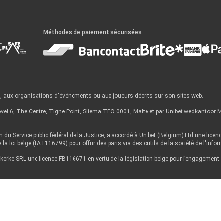
Méthodes de paiement sécurisées
es, aux organisations d'événements ou aux joueurs décrits sur son sites web.
é Level 6, The Centre, Tigne Point, Sliema TPO 0001, Malte et par Unibet wedkantoor 
u Service public fédéral de la Justice, a accordé à Unibet (Belgium) Ltd une licence
a loi belge (FA+116799) pour offrir des paris via des outils de la société de l'infor
rke SRL une licence FB116671 en vertu de la législation belge pour l’engagement d