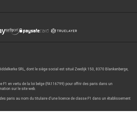
Middelkerke SRL, dont le siège social est situé Zeedijk 150, 8370 Blankenberge,
 F1 en vertu de la loi belge (FA116799) pour offrir des paris dans un
mation sur le site web.
es paris au nom du titulaire d'une licence de classe F1 dans un établissement