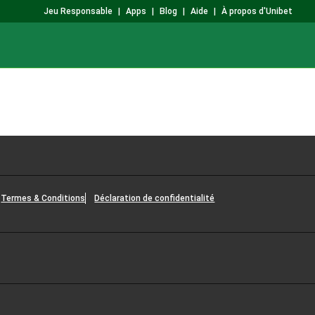
Jeu Responsable
|
Apps
|
Blog
|
Aide
|
À propos d'Unibet
Termes & Conditions
Déclaration de confidentialité