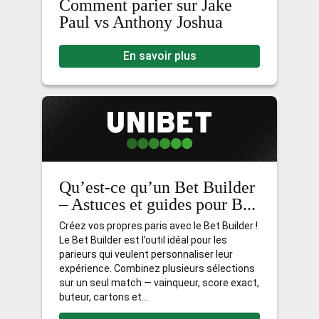
Comment parier sur Jake
Paul vs Anthony Joshua
En savoir plus
Qu’est-ce qu’un Bet Builder
– Astuces et guides pour B...
Créez vos propres paris avec le Bet Builder !
Le Bet Builder est l’outil idéal pour les
parieurs qui veulent personnaliser leur
expérience. Combinez plusieurs sélections
sur un seul match — vainqueur, score exact,
buteur, cartons et...