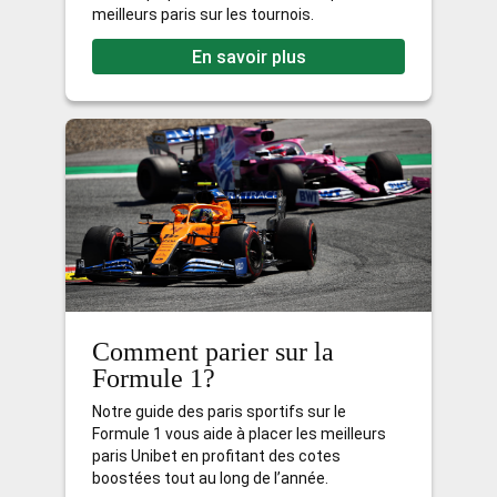
meilleurs paris sur les tournois.
En savoir plus
Comment parier sur la
Formule 1?
Notre guide des paris sportifs sur le
Formule 1 vous aide à placer les meilleurs
paris Unibet en profitant des cotes
boostées tout au long de l’année.