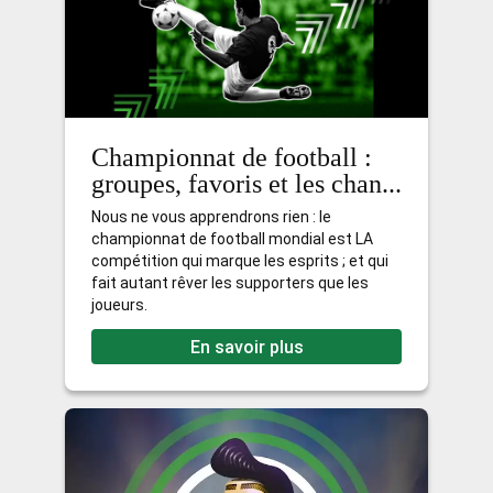
Championnat de football :
groupes, favoris et les chan...
Nous ne vous apprendrons rien : le
championnat de football mondial est LA
compétition qui marque les esprits ; et qui
fait autant rêver les supporters que les
joueurs.
En savoir plus