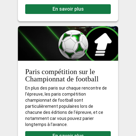
En savoir plus
Paris compétition sur le
Championnat de football
En plus des paris sur chaque rencontre de
l’épreuve, les paris compétition
championnat de football sont
particulièrement populaires lors de
chacune des éditions de l’épreuve, et ce
notamment car vous pouvez parier
longtemps à l’avance.
En savoir plus