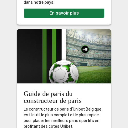
dans notre pays.
En savoir plus
Guide de paris du
constructeur de paris
Le constructeur de paris d’Unibet Belgique
est l’outil le plus complet et le plus rapide
pour placer les meilleurs paris sportifs en
profitant des cotes Unibet.