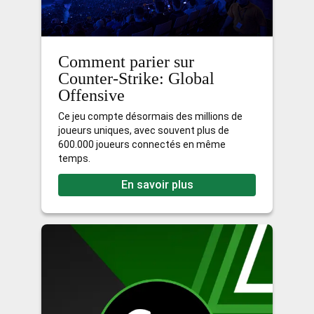
Comment parier sur
Counter-Strike: Global
Offensive
Ce jeu compte désormais des millions de
joueurs uniques, avec souvent plus de
600.000 joueurs connectés en même
temps.
En savoir plus