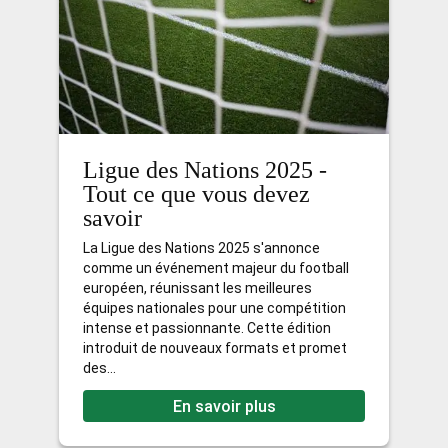
Ligue des Nations 2025 -
Tout ce que vous devez
savoir
La Ligue des Nations 2025 s'annonce
comme un événement majeur du football
européen, réunissant les meilleures
équipes nationales pour une compétition
intense et passionnante. Cette édition
introduit de nouveaux formats et promet
des...
En savoir plus