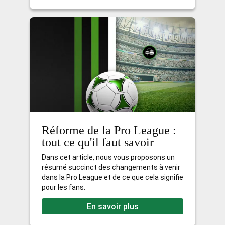
Réforme de la Pro League :
tout ce qu'il faut savoir
Dans cet article, nous vous proposons un
résumé succinct des changements à venir
dans la Pro League et de ce que cela signifie
pour les fans.
En savoir plus