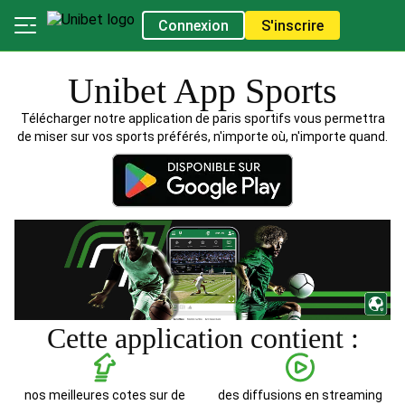
Connexion
S'inscrire
Unibet App Sports
Télécharger notre application de paris sportifs vous permettra
de miser sur vos sports préférés, n'importe où, n'importe quand.
Cette application contient :
nos meilleures cotes sur de
des diffusions en streaming