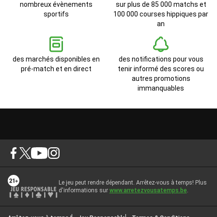
nombreux évènements
sur plus de 85 000 matchs et
sportifs
100 000 courses hippiques par
an
des marchés disponibles en
des notifications pour vous
pré-match et en direct
tenir informé des scores ou
autres promotions
immanquables
Le jeu peut rendre dépendant. Arrêtez-vous à temps! Plus
d'informations sur
www.arretezvousatemps.be
.