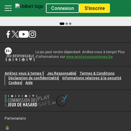
Connexion
S'inscrire
Le jeu peut rendre dépendant. Arrêtez-vous à temps! Plus
.
d'informations sur
www.arretezvousatemps.be
.
.
.
Arrêtez-vous à temps !
Jeu Responsable
Termes & Conditions
Déclaration de confidentialité
Informations relatives à la securité
Cookies
Aide
Partenariats