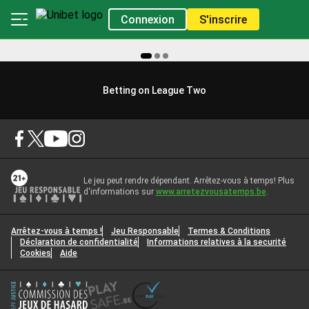
Connexion
S'inscrire
Betting on League Two
.
r
.
x
Le jeu peut rendre dépendant. Arrêtez-vous à temps! Plus
d'informations sur
www.arretezvousatemps.be
.
Arrêtez-vous à temps !
Jeu Responsable
Termes & Conditions
Déclaration de confidentialité
Informations relatives à la securité
Cookies
Aide