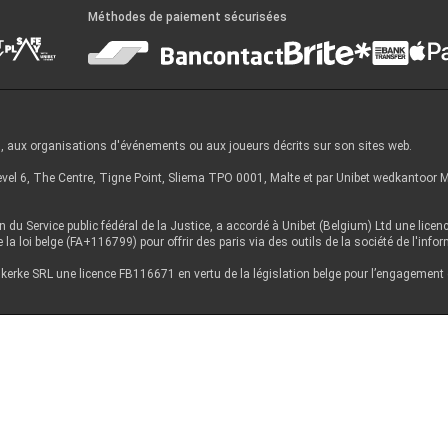
Méthodes de paiement sécurisées
es, aux organisations d'événements ou aux joueurs décrits sur son sites web.
é Level 6, The Centre, Tigne Point, Sliema TPO 0001, Malte et par Unibet wedkantoor 
u Service public fédéral de la Justice, a accordé à Unibet (Belgium) Ltd une licence
a loi belge (FA+116799) pour offrir des paris via des outils de la société de l'infor
rke SRL une licence FB116671 en vertu de la législation belge pour l’engagement d