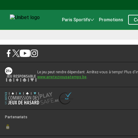
C
Paris Sportifs
Promotions
E
E
O
Le jeu peut rendre dépendant. Arrêtez-vous à temps! Plus d'
www.arretezvousatemps.be
.
E
E
Partenariats