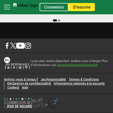
Connexion
S'inscrire
.
.
Le jeu peut rendre dépendant. Arrêtez-vous à temps! Plus
d'informations sur
www.arretezvousatemps.be
.
Arrêtez-vous à temps !
Jeu Responsable
Termes & Conditions
Déclaration de confidentialité
Informations relatives à la securité
Cookies
Aide