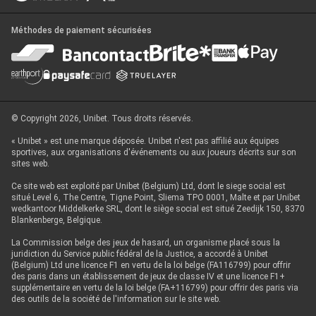
Méthodes de paiement sécurisées
© Copyright 2026, Unibet. Tous droits réservés.
« Unibet » est une marque déposée. Unibet n'est pas affilié aux équipes
sportives, aux organisations d'événements ou aux joueurs décrits sur son
sites web.
Ce site web est exploité par Unibet (Belgium) Ltd, dont le siege social est
situé Level 6, The Centre, Tigne Point, Sliema TPO 0001, Malte et par Unibet
wedkantoor Middelkerke SRL, dont le siège social est situé Zeedijk 150, 8370
Blankenberge, Belgique.
La Commission belge des jeux de hasard, un organisme placé sous la
juridiction du Service public fédéral de la Justice, a accordé à Unibet
(Belgium) Ltd une licence F1 en vertu de la loi belge (FA116799) pour offrir
des paris dans un établissement de jeux de classe IV et une licence F1+
supplémentaire en vertu de la loi belge (FA+116799) pour offrir des paris via
des outils de la société de l'information sur le site web.