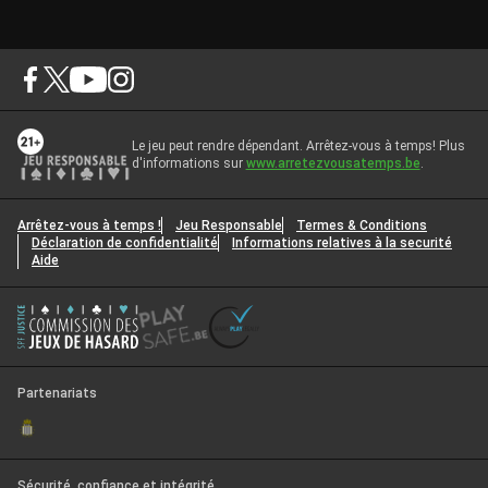
Le jeu peut rendre dépendant. Arrêtez-vous à temps! Plus
d'informations sur
www.arretezvousatemps.be
.
Arrêtez-vous à temps !
Jeu Responsable
Termes & Conditions
Déclaration de confidentialité
Informations relatives à la securité
Aide
Partenariats
Sécurité, confiance et intégrité