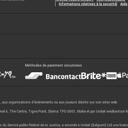
Informations relatives à la securité
Aide
Méthodes de paiement sécurisées
es, aux organisations d'événements ou aux joueurs décrits sur son sites web.
é Level 6, The Centre, Tigne Point, Sliema TPO 0001, Malte et par Unibet wedkantoor 
u Service public fédéral de la Justice, a accordé à Unibet (Belgium) Ltd une licence