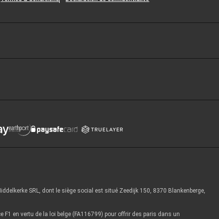
Continue without logging in
Contact Options
1
Middelkerke SRL, dont le siège social est situé Zeedijk 150, 8370 Blankenberge,
 F1 en vertu de la loi belge (FA116799) pour offrir des paris dans un