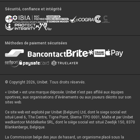
Sécurité, confiance et intégrité
Méthodes de paiement sécurisées
© Copyright 2026, Unibet. Tous droits réservés.
« Unibet » est une marque déposée. Unibet n'est pas affilié aux équipes
sportives, aux organisations d'événements ou aux joueurs décrits sur son
sites web.
Ce site web est exploité par Unibet (Belgium) Ltd, dont le siege social est
situé Level 6, The Centre, Tigne Point, Sliema TPO 0001, Malte et par Unibet
wedkantoor Middelkerke SRL, dont le siège social est situé Zeedijk 150, 8370
Blankenberge, Belgique.
La Commission belge des jeux de hasard, un organisme placé sous la