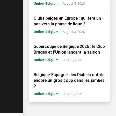
Unibet Belgium
August 5, 2026
Clubs belges en Europe : qui fera un
pas vers la phase de ligue ?
Unibet Belgium
August 3, 2026
Supercoupe de Belgique 2026 : le Club
Bruges et l’Union lancent la saison
Unibet Belgium
July 30, 2026
Belgique-Espagne : les Diables ont-ils
encore un gros coup dans les jambes
?
Unibet Belgium
July 10, 2026