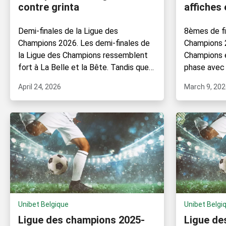
contre grinta
affiches
Demi-finales de la Ligue des
8èmes de fi
Champions 2026. Les demi-finales de
Champions 
la Ligue des Champions ressemblent
Champions e
fort à La Belle et la Bête. Tandis que
phase avec 
tout.
April 24, 2026
March 9, 20
Unibet Belgique
Unibet Belgi
Ligue des champions 2025-
Ligue de