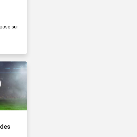
epose sur
 des