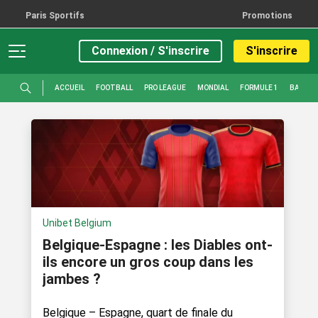
Paris Sportifs
Promotions
Connexion / S'inscrire
S'inscrire
ACCUEIL
FOOTBALL
PRO LEAGUE
MONDIAL
FORMULE 1
BASKET
Unibet Belgium
Belgique-Espagne : les Diables ont-
ils encore un gros coup dans les
jambes ?
Belgique – Espagne, quart de finale du