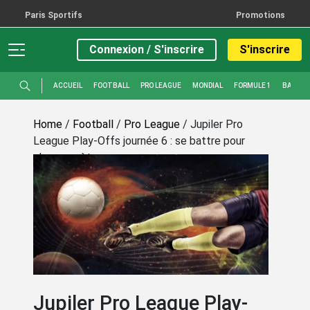
Paris Sportifs
Promotions
Connexion / S'inscrire
S'inscrire
ACCUEIL
FOOTBALL
PRO LEAGUE
MONDIAL
FORMULE 1
BASKET
Home
/
Football
/
Pro League
/
Jupiler Pro
League Play-Offs journée 6 : se battre pour
chaque mètre
Jupiler Pro League Play-