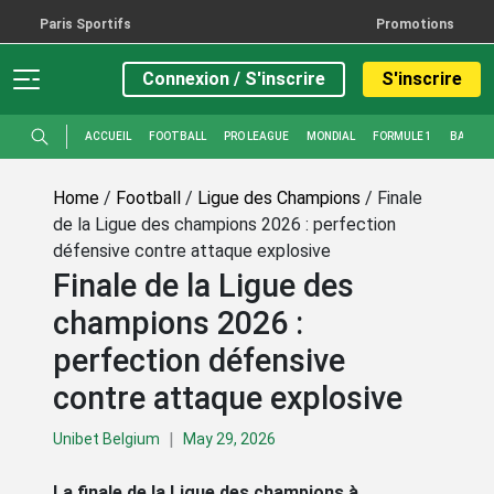
Paris Sportifs
Promotions
Connexion / S'inscrire
S'inscrire
ACCUEIL
FOOTBALL
PRO LEAGUE
MONDIAL
FORMULE 1
BASKET
Home
/
Football
/
Ligue des Champions
/
Finale
de la Ligue des champions 2026 : perfection
défensive contre attaque explosive
Finale de la Ligue des
champions 2026 :
perfection défensive
contre attaque explosive
|
Unibet Belgium
May 29, 2026
La finale de la Ligue des champions à