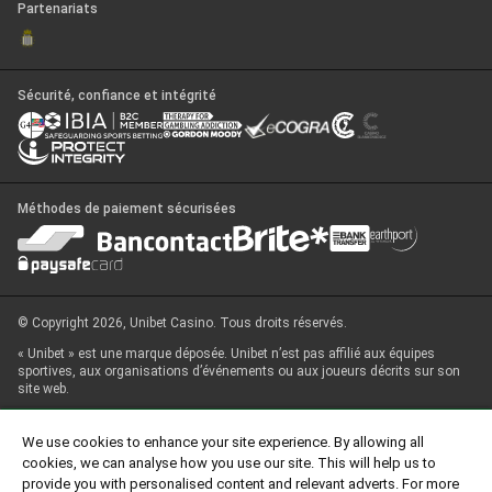
Partenariats
Sécurité, confiance et intégrité
Méthodes de paiement sécurisées
© Copyright 2026, Unibet Casino. Tous droits réservés.
« Unibet » est une marque déposée. Unibet n’est pas affilié aux équipes
sportives, aux organisations d’événements ou aux joueurs décrits sur son
site web.
Ce site web est exploité par Blankenberge Casino-Kursaal N.V., dont le siège
social est situé Zeedijk 150, 8370 Blankenberge, Belgique. Blankenberge
We use cookies to enhance your site experience. By allowing all
Casino-Kursaal N.V. a conclu un accord de coopération avec Unibet
cookies, we can analyse how you use our site. This will help us to
(Belgium) Limited pour l’hébergement du site web par Unibet (Belgium)
provide you with personalised content and relevant adverts. For more
Limited.