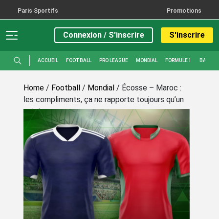
Paris Sportifs
Promotions
Connexion / S'inscrire
S'inscrire
ACCUEIL
FOOTBALL
PRO LEAGUE
MONDIAL
FORMULE 1
BASKET
Home
/
Football
/
Mondial
/
Écosse – Maroc :
les compliments, ça ne rapporte toujours qu’un
point