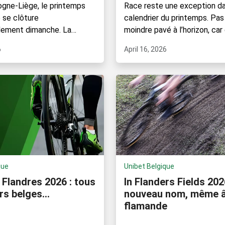
gne-Liège, le printemps
Race reste une exception da
 se clôture
calendrier du printemps. Pas
llement dimanche. La
moindre pavé à l’horizon, car
ec ses 259,5 kilomètres
Sud-Limbourg,.
6
April 16, 2026
4 000 mètres de.
que
Unibet Belgique
 Flandres 2026 : tous
In Flanders Fields 202
irs belges…
nouveau nom, même 
flamande