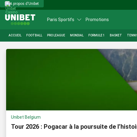
A propos d'Unibet
Paris Sportifs
Promotions
ACCUEIL
FOOTBALL
PRO LEAGUE
MONDIAL
FORMULE 1
BASKET
TENNI
Unibet Belgium
Tour 2026 : Pogacar à la poursuite de l’histoi