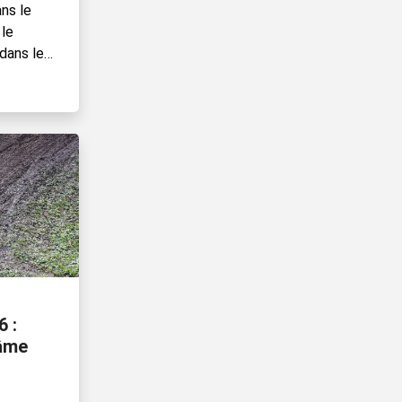
ns le
 le
 dans le
6 :
âme