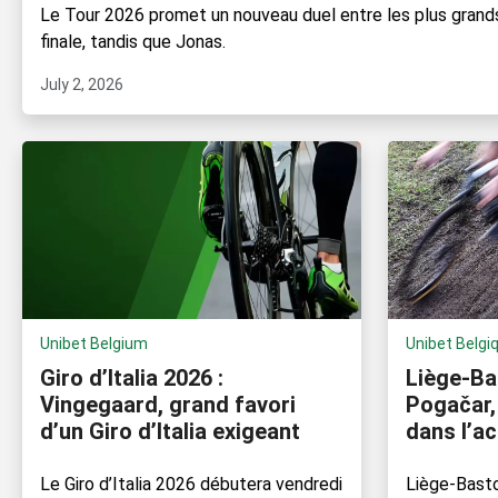
Le Tour 2026 promet un nouveau duel entre les plus grand
finale, tandis que Jonas.
July 2, 2026
Unibet Belgium
Unibet Belgi
Giro d’Italia 2026 :
Liège-Ba
Vingegaard, grand favori
Pogačar,
d’un Giro d’Italia exigeant
dans l’ac
Le Giro d’Italia 2026 débutera vendredi
Liège-Bast