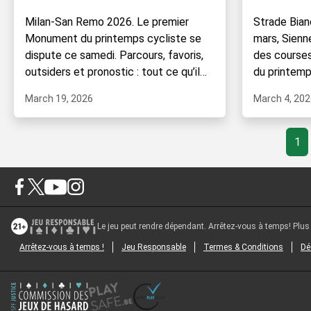
Milan-San Remo 2026. Le premier
Strade Bian
Monument du printemps cycliste se
mars, Sienn
dispute ce samedi. Parcours, favoris,
des courses
outsiders et pronostic : tout ce qu’il
du printemp
faut savoir sur.
sa vingtièm
March 19, 2026
March 4, 20
1
Le jeu peut rendre dépendant. Arrêtez-vous à temps! Plu
Arrêtez-vous à temps !
Jeu Responsable
Termes & Conditions
Dé