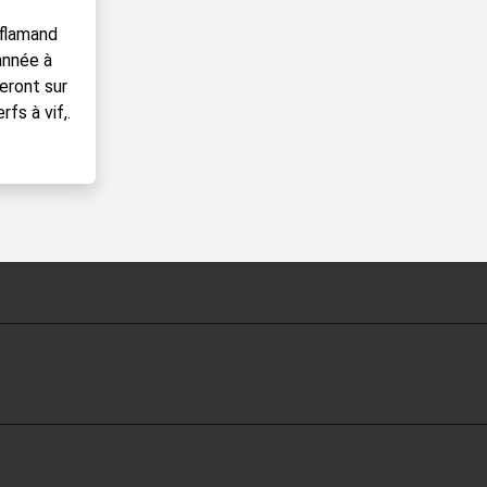
flamand
nnée à
eront sur
fs à vif,.