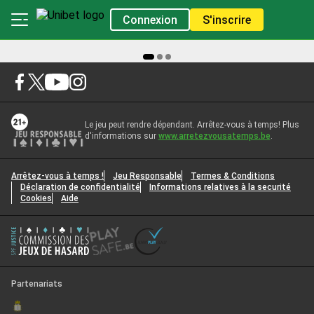
Connexion
S'inscrire
Le jeu peut rendre dépendant. Arrêtez-vous à temps! Plus
.
r
d'informations sur
www.arretezvousatemps.be
.
.
x
Arrêtez-vous à temps !
Jeu Responsable
Termes & Conditions
Déclaration de confidentialité
Informations relatives à la securité
Cookies
Aide
Partenariats