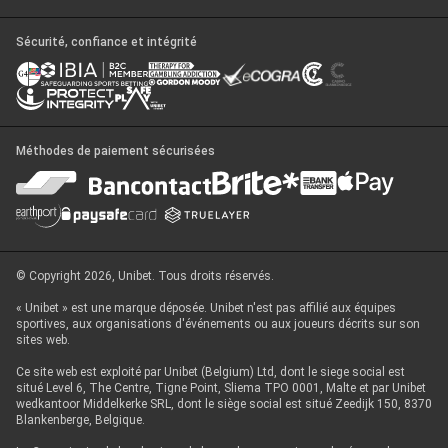
Sécurité, confiance et intégrité
Méthodes de paiement sécurisées
© Copyright 2026, Unibet. Tous droits réservés.
« Unibet » est une marque déposée. Unibet n'est pas affilié aux équipes
sportives, aux organisations d'événements ou aux joueurs décrits sur son
sites web.
Ce site web est exploité par Unibet (Belgium) Ltd, dont le siege social est
situé Level 6, The Centre, Tigne Point, Sliema TPO 0001, Malte et par Unibet
wedkantoor Middelkerke SRL, dont le siège social est situé Zeedijk 150, 8370
Blankenberge, Belgique.