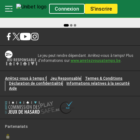
Connexion
S'inscrire
Le jeu peut rendre dépendant. Arrêtez-vous à temps! Plus
.
d'informations sur
www.arretezvousatemps.be
.
.
.
Arrêtez-vous à temps !
Jeu Responsable
Termes & Conditions
Déclaration de confidentialité
Informations relatives à la securité
Aide
Partenariats