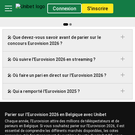
Connexion
S'inscrire
🎤 Que devez-vous savoir avant de parier sur le
concours Eurovision 2026 ?
.
🎤 Où suivre l'Eurovision 2026 en streaming ?
.
🎤 Où faire un pari en direct sur l'Eurovision 2026 ?
🎤 Qui a remporté l'Eurovision 2025 ?
Parier sur l’Eurovision 2026 en Belgique avec Unibet
Chaque année, l’Eurovision attire des millions de téléspectateurs et de
parieurs en Belgique. Si vous souhaitez parier sur l’Eurovision 2026, il est
essentiel de comprendre les différents marchés disponibles, les cotes