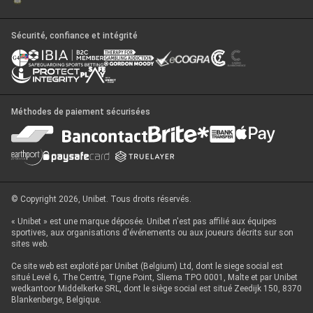
Sécurité, confiance et intégrité
Méthodes de paiement sécurisées
© Copyright 2026, Unibet. Tous droits réservés.
« Unibet » est une marque déposée. Unibet n'est pas affilié aux équipes
sportives, aux organisations d'événements ou aux joueurs décrits sur son
sites web.
Ce site web est exploité par Unibet (Belgium) Ltd, dont le siege social est
situé Level 6, The Centre, Tigne Point, Sliema TPO 0001, Malte et par Unibet
wedkantoor Middelkerke SRL, dont le siège social est situé Zeedijk 150, 8370
Blankenberge, Belgique.