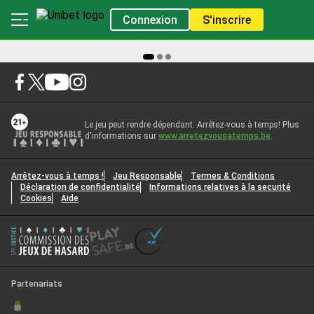
Connexion
S'inscrire
Le jeu peut rendre dépendant. Arrêtez-vous à temps! Plus
.
r
d'informations sur
www.arretezvousatemps.be
.
.
x
Arrêtez-vous à temps !
Jeu Responsable
Termes & Conditions
Déclaration de confidentialité
Informations relatives à la securité
Cookies
Aide
Partenariats