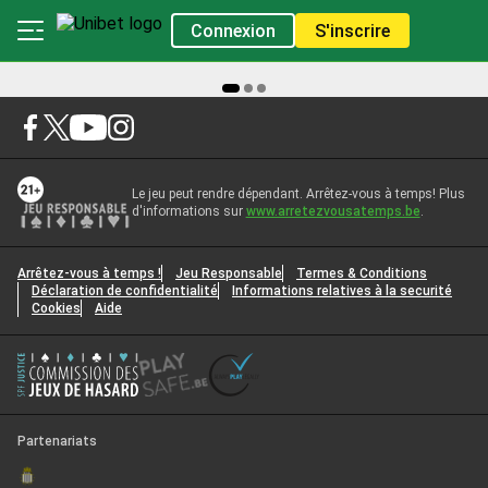
Connexion
S'inscrire
Le jeu peut rendre dépendant. Arrêtez-vous à temps! Plus
.
r
d'informations sur
www.arretezvousatemps.be
.
.
x
Arrêtez-vous à temps !
Jeu Responsable
Termes & Conditions
Déclaration de confidentialité
Informations relatives à la securité
Cookies
Aide
Partenariats