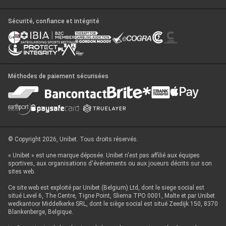
Sécurité, confiance et intégrité
Méthodes de paiement sécurisées
© Copyright 2026, Unibet. Tous droits réservés.
« Unibet » est une marque déposée. Unibet n'est pas affilié aux équipes
sportives, aux organisations d'événements ou aux joueurs décrits sur son
sites web.
Ce site web est exploité par Unibet (Belgium) Ltd, dont le siege social est
situé Level 6, The Centre, Tigne Point, Sliema TPO 0001, Malte et par Unibet
wedkantoor Middelkerke SRL, dont le siège social est situé Zeedijk 150, 8370
Blankenberge, Belgique.