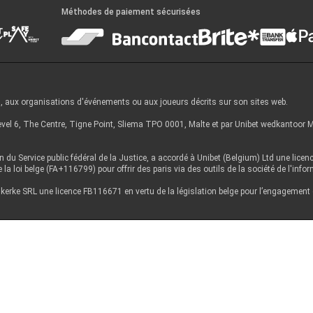
Méthodes de paiement sécurisées
es, aux organisations d'événements ou aux joueurs décrits sur son sites web.
é Level 6, The Centre, Tigne Point, Sliema TPO 0001, Malte et par Unibet wedkantoor 
u Service public fédéral de la Justice, a accordé à Unibet (Belgium) Ltd une licence
a loi belge (FA+116799) pour offrir des paris via des outils de la société de l'infor
rke SRL une licence FB116671 en vertu de la législation belge pour l’engagement d