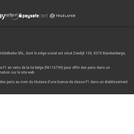
Middelkerke SRL, dont le siège social est situé Zeedijk 150, 8370 Blankenberge,
 F1 en vertu de la loi belge (FA116799) pour offrir des paris dans un
mation sur le site web.
es paris au nom du titulaire d'une licence de classe F1 dans un établissement