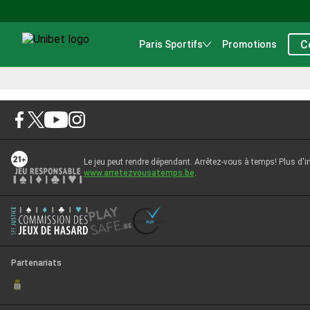
C
Paris Sportifs
Promotions
E
E
O
O
Le jeu peut rendre dépendant. Arrêtez-vous à temps! Plus d'
www.arretezvousatemps.be
.
E
E
Partenariats