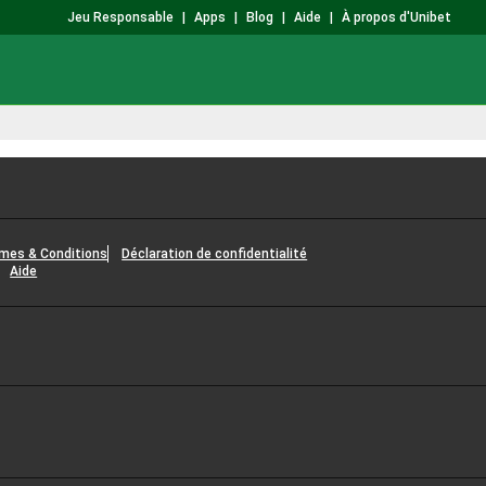
Jeu Responsable
|
Apps
|
Blog
|
Aide
|
À propos d'Unibet
mes & Conditions
Déclaration de confidentialité
Aide