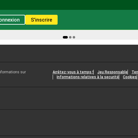
onnexion
S'inscrire
informations sur
Arrêtez-vous à temps !
Jeu Responsable
Ter
Informations relatives à la securité
Cookies