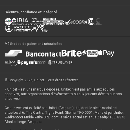
Sécurité, confiance et intégrité
Méthodes de paiement sécurisées
© Copyright 2026, Unibet. Tous droits réservés.
« Unibet » est une marque déposée. Unibet n'est pas affilié aux équipes
sportives, aux organisations d'événements ou aux joueurs décrits sur son
sites web.
Ce site web est exploité par Unibet (Belgium) Ltd, dont le siege social est
situé Level 6, The Centre, Tigne Point, Sliema TPO 0001, Malte et par Unibet
wedkantoor Middelkerke SRL, dont le siège social est situé Zeedijk 150, 8370
Blankenberge, Belgique.