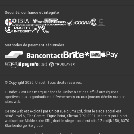
Sécurité, confiance et intégrité
Méthodes de paiement sécurisées
© Copyright 2026, Unibet. Tous droits réservés.
« Unibet » est une marque déposée. Unibet n'est pas affilié aux équipes
sportives, aux organisations d'événements ou aux joueurs décrits sur son
sites web.
Ce site web est exploité par Unibet (Belgium) Ltd, dont le siege social est
situé Level 6, The Centre, Tigne Point, Sliema TPO 0001, Malte et par Unibet
wedkantoor Middelkerke SRL, dont le siège social est situé Zeedijk 150, 8370
Blankenberge, Belgique.