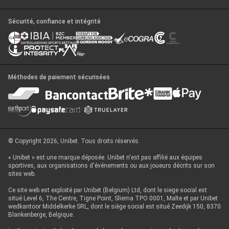
Sécurité, confiance et intégrité
Méthodes de paiement sécurisées
© Copyright 2026, Unibet. Tous droits réservés.
« Unibet » est une marque déposée. Unibet n'est pas affilié aux équipes
sportives, aux organisations d'événements ou aux joueurs décrits sur son
sites web.
Ce site web est exploité par Unibet (Belgium) Ltd, dont le siege social est
situé Level 6, The Centre, Tigne Point, Sliema TPO 0001, Malte et par Unibet
wedkantoor Middelkerke SRL, dont le siège social est situé Zeedijk 150, 8370
Blankenberge, Belgique.