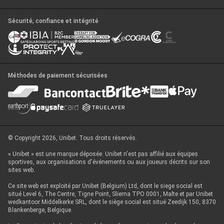
Sécurité, confiance et intégrité
Méthodes de paiement sécurisées
© Copyright 2026, Unibet. Tous droits réservés.
« Unibet » est une marque déposée. Unibet n'est pas affilié aux équipes
sportives, aux organisations d'événements ou aux joueurs décrits sur son
sites web.
Ce site web est exploité par Unibet (Belgium) Ltd, dont le siege social est
situé Level 6, The Centre, Tigne Point, Sliema TPO 0001, Malte et par Unibet
wedkantoor Middelkerke SRL, dont le siège social est situé Zeedijk 150, 8370
Blankenberge, Belgique.