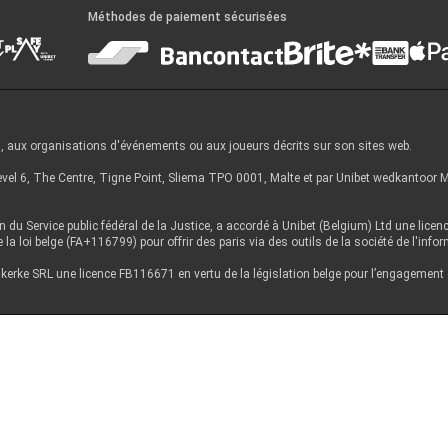
Méthodes de paiement sécurisées
es, aux organisations d'événements ou aux joueurs décrits sur son sites web.
é Level 6, The Centre, Tigne Point, Sliema TPO 0001, Malte et par Unibet wedkantoor 
u Service public fédéral de la Justice, a accordé à Unibet (Belgium) Ltd une licence
a loi belge (FA+116799) pour offrir des paris via des outils de la société de l'infor
rke SRL une licence FB116671 en vertu de la législation belge pour l’engagement d