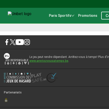
C
Paris Sportifs
Promotions
O
O
Le jeu peut rendre dépendant. Arrêtez-vous à temps! Plus d'
www.arretezvousatemps.be
.
E
E
Partenariats