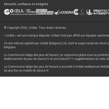
Sécurité, confiance et intégrité
© Copyright 2026, Unibet. Tous droits réservés.
« Unibet » est une marque déposée. Unibet n'est pas affilié aux équipes sportiv
Ce site web est exploité par Unibet (Belgium) Ltd, dont le siege social est situ
Belgique.
La Commission belge des jeux de hasard, un organisme placé sous la juridiction d
établissement de jeux de classe IV et une licence F1+ supplémentaire en vertu de l
La Commission belge des jeux de hasard a accordé à Unibet wedkantoor Middelke
de jeux fixe ou mobile de classe IV.