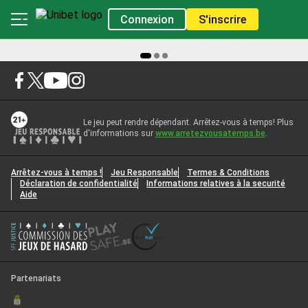
Connexion
S'inscrire
Le jeu peut rendre dépendant. Arrêtez-vous à temps! Plus
.
d'informations sur
www.arretezvousatemps.be
.
.
.
Arrêtez-vous à temps !
Jeu Responsable
Termes & Conditions
Déclaration de confidentialité
Informations relatives à la securité
Aide
Partenariats