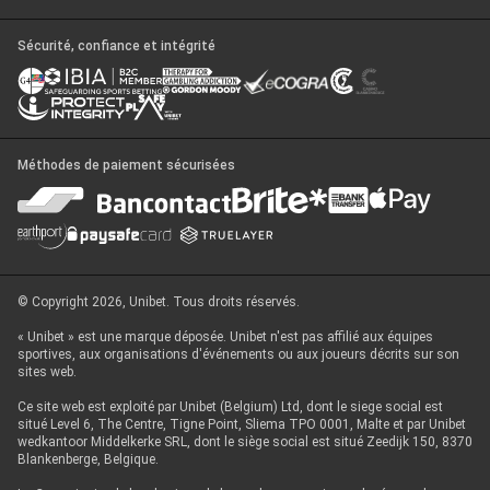
Sécurité, confiance et intégrité
Méthodes de paiement sécurisées
© Copyright 2026, Unibet. Tous droits réservés.
« Unibet » est une marque déposée. Unibet n'est pas affilié aux équipes
sportives, aux organisations d'événements ou aux joueurs décrits sur son
sites web.
Ce site web est exploité par Unibet (Belgium) Ltd, dont le siege social est
situé Level 6, The Centre, Tigne Point, Sliema TPO 0001, Malte et par Unibet
wedkantoor Middelkerke SRL, dont le siège social est situé Zeedijk 150, 8370
Blankenberge, Belgique.