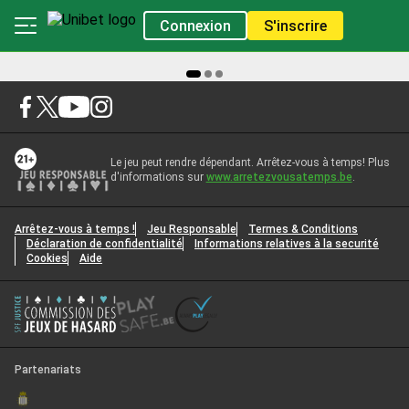
Connexion
S'inscrire
Le jeu peut rendre dépendant. Arrêtez-vous à temps! Plus
d'informations sur
www.arretezvousatemps.be
.
.
.
.
Arrêtez-vous à temps !
Jeu Responsable
Termes & Conditions
Déclaration de confidentialité
Informations relatives à la securité
Cookies
Aide
Partenariats