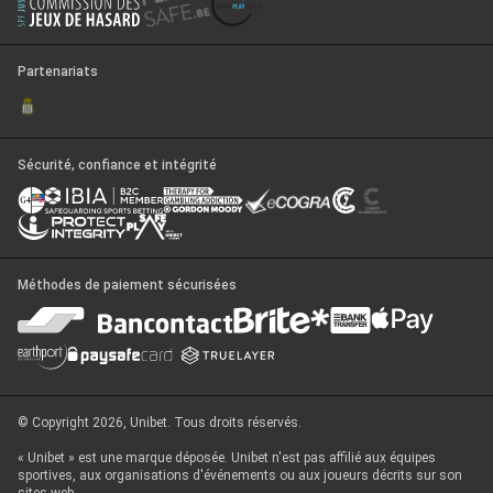
Partenariats
Sécurité, confiance et intégrité
Méthodes de paiement sécurisées
© Copyright 2026, Unibet. Tous droits réservés.
« Unibet » est une marque déposée. Unibet n'est pas affilié aux équipes
sportives, aux organisations d'événements ou aux joueurs décrits sur son