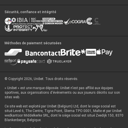
Sécurité, confiance et intégrité
Méthodes de paiement sécurisées
© Copyright 2026, Unibet. Tous droits réservés.
« Unibet » est une marque déposée. Unibet n'est pas affilié aux équipes
sportives, aux organisations d'événements ou aux joueurs décrits sur son
sites web.
Ce site web est exploité par Unibet (Belgium) Ltd, dont le siege social est
situé Level 6, The Centre, Tigne Point, Sliema TPO 0001, Malte et par Unibet
wedkantoor Middelkerke SRL, dont le siège social est situé Zeedijk 150, 8370
Blankenberge, Belgique.