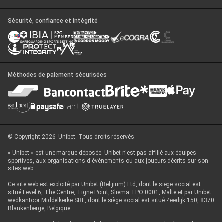
Sécurité, confiance et intégrité
Méthodes de paiement sécurisées
© Copyright 2026, Unibet. Tous droits réservés.
« Unibet » est une marque déposée. Unibet n'est pas affilié aux équipes
sportives, aux organisations d'événements ou aux joueurs décrits sur son
sites web.
Ce site web est exploité par Unibet (Belgium) Ltd, dont le siege social est
situé Level 6, The Centre, Tigne Point, Sliema TPO 0001, Malte et par Unibet
wedkantoor Middelkerke SRL, dont le siège social est situé Zeedijk 150, 8370
Blankenberge, Belgique.