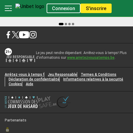
Connexion
S'inscrire
Le jeu peut rendre dépendant. Arrêtez-vous à temps! Plus
.
r
d'informations sur
www.arretezvousatemps.be
.
.
.
x
Arrêtez-vous à temps !
Jeu Responsable
Termes & Conditions
Déclaration de confidentialité
Informations relatives à la securité
Cookies
Aide
Partenariats