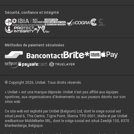
Sécurité, confiance et intégrité
Méthodes de paiement sécurisées
© Copyright 2026, Unibet. Tous droits réservés.
« Unibet » est une marque déposée. Unibet n'est pas affilié aux équipes
sportives, aux organisations d'événements ou aux joueurs décrits sur son
sites web.
Ce site web est exploité par Unibet (Belgium) Ltd, dont le siege social est
situé Level 6, The Centre, Tigne Point, Sliema TPO 0001, Malte et par Unibet
wedkantoor Middelkerke SRL, dont le siège social est situé Zeedijk 150, 8370
Blankenberge, Belgique.