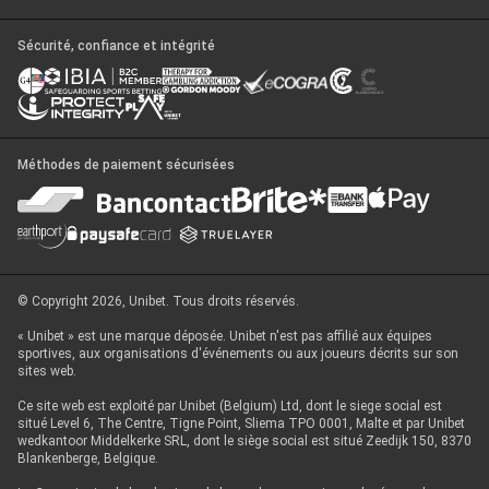
Sécurité, confiance et intégrité
Méthodes de paiement sécurisées
© Copyright 2026, Unibet. Tous droits réservés.
« Unibet » est une marque déposée. Unibet n'est pas affilié aux équipes
sportives, aux organisations d'événements ou aux joueurs décrits sur son
sites web.
Ce site web est exploité par Unibet (Belgium) Ltd, dont le siege social est
situé Level 6, The Centre, Tigne Point, Sliema TPO 0001, Malte et par Unibet
wedkantoor Middelkerke SRL, dont le siège social est situé Zeedijk 150, 8370
Blankenberge, Belgique.