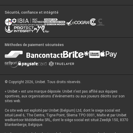
Sécurité, confiance et intégrité
Méthodes de paiement sécurisées
© Copyright 2026, Unibet. Tous droits réservés.
« Unibet » est une marque déposée. Unibet n'est pas affilié aux équipes
sportives, aux organisations d'événements ou aux joueurs décrits sur son
sites web.
Ce site web est exploité par Unibet (Belgium) Ltd, dont le siege social est
situé Level 6, The Centre, Tigne Point, Sliema TPO 0001, Malte et par Unibet
wedkantoor Middelkerke SRL, dont le siège social est situé Zeedijk 150, 8370
Blankenberge, Belgique.