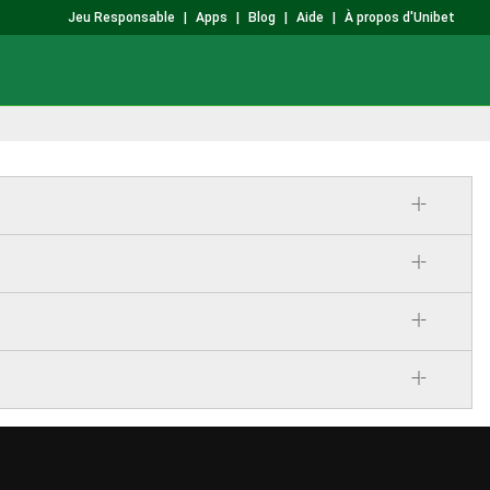
Jeu Responsable
|
Apps
|
Blog
|
Aide
|
À propos d'Unibet