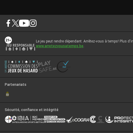
Le jeu peut rendre dépendant. Arrêtez-vous à temps! Plus d'
www.arretezvousatemps.be
.
Partenariats
Sécurité, confiance et intégrité