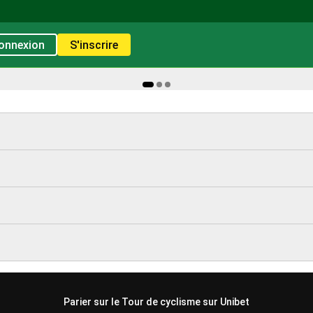
onnexion
S'inscrire
Parier sur le Tour de cyclisme sur Unibet