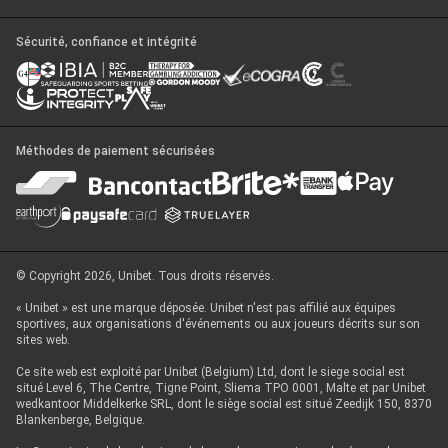
Sécurité, confiance et intégrité
Méthodes de paiement sécurisées
© Copyright 2026, Unibet. Tous droits réservés.
« Unibet » est une marque déposée. Unibet n'est pas affilié aux équipes
sportives, aux organisations d'événements ou aux joueurs décrits sur son
sites web.
Ce site web est exploité par Unibet (Belgium) Ltd, dont le siege social est
situé Level 6, The Centre, Tigne Point, Sliema TPO 0001, Malte et par Unibet
wedkantoor Middelkerke SRL, dont le siège social est situé Zeedijk 150, 8370
Blankenberge, Belgique.