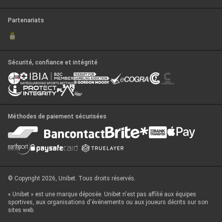
Partenariats
Sécurité, confiance et intégrité
Méthodes de paiement sécurisées
© Copyright 2026, Unibet. Tous droits réservés.
« Unibet » est une marque déposée. Unibet n'est pas affilié aux équipes
sportives, aux organisations d'événements ou aux joueurs décrits sur son
sites web.