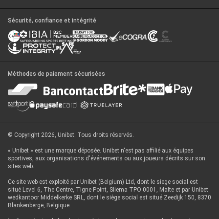
Sécurité, confiance et intégrité
Méthodes de paiement sécurisées
© Copyright 2026, Unibet. Tous droits réservés.
« Unibet » est une marque déposée. Unibet n'est pas affilié aux équipes
sportives, aux organisations d'événements ou aux joueurs décrits sur son
sites web.
Ce site web est exploité par Unibet (Belgium) Ltd, dont le siege social est
situé Level 6, The Centre, Tigne Point, Sliema TPO 0001, Malte et par Unibet
wedkantoor Middelkerke SRL, dont le siège social est situé Zeedijk 150, 8370
Blankenberge, Belgique.