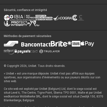
Sécurité, confiance et intégrité
Méthodes de paiement sécurisées
© Copyright 2026, Unibet. Tous droits réservés.
« Unibet » est une marque déposée. Unibet n'est pas affilié aux équipes
sportives, aux organisations d'événements ou aux joueurs décrits sur son
sites web.
Ce site web est exploité par Unibet (Belgium) Ltd, dont le siege social est
situé Level 6, The Centre, Tigne Point, Sliema TPO 0001, Malte et par Unibet
wedkantoor Middelkerke SRL, dont le siège social est situé Zeedijk 150, 8370
Blankenberge, Belgique.