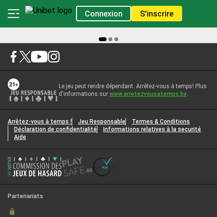
Connexion
S'inscrire
Le jeu peut rendre dépendant. Arrêtez-vous à temps! Plus
.
r
d'informations sur
www.arretezvousatemps.be
.
.
x
Arrêtez-vous à temps !
Jeu Responsable
Termes & Conditions
Déclaration de confidentialité
Informations relatives à la securité
Aide
Partenariats