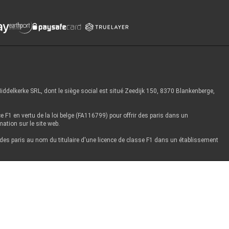
Middelkerke SRL, dont le siège social est situé Zeedijk 150, 8370 Blankenberge,
 F1 en vertu de la loi belge (FA116799) pour offrir des paris dans un
mation sur le site web.
es paris au nom du titulaire d'une licence de classe F1 dans un établissement