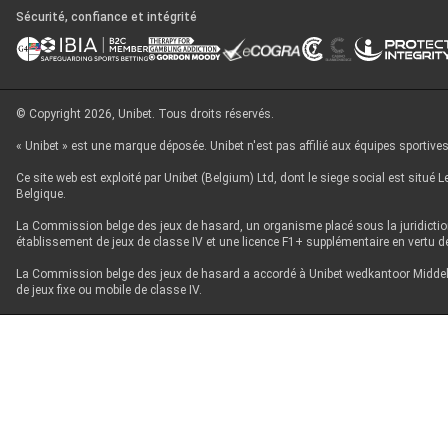
Sécurité, confiance et intégrité
© Copyright 2026, Unibet. Tous droits réservés.
« Unibet » est une marque déposée. Unibet n'est pas affilié aux équipes sportiv
Ce site web est exploité par Unibet (Belgium) Ltd, dont le siege social est situ
Belgique.
La Commission belge des jeux de hasard, un organisme placé sous la juridiction d
établissement de jeux de classe IV et une licence F1+ supplémentaire en vertu de l
La Commission belge des jeux de hasard a accordé à Unibet wedkantoor Middelke
de jeux fixe ou mobile de classe IV.