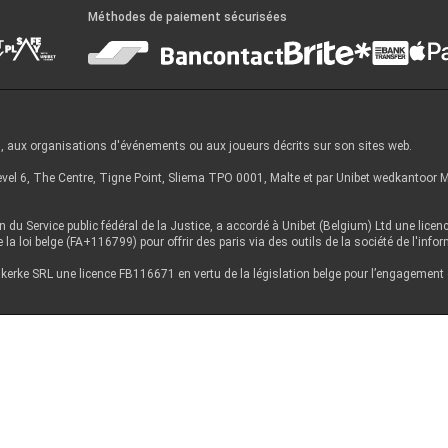
Méthodes de paiement sécurisées
es, aux organisations d'événements ou aux joueurs décrits sur son sites web.
é Level 6, The Centre, Tigne Point, Sliema TPO 0001, Malte et par Unibet wedkantoor 
u Service public fédéral de la Justice, a accordé à Unibet (Belgium) Ltd une licence
a loi belge (FA+116799) pour offrir des paris via des outils de la société de l'infor
rke SRL une licence FB116671 en vertu de la législation belge pour l’engagement d