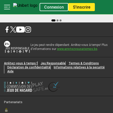
Connexion
S'inscrire
Le jeu peut rendre dépendant. Arrêtez-vous à temps! Plus
.
r
d'informations sur
www.arretezvousatemps.be
.
.
x
Arrêtez-vous à temps !
Jeu Responsable
Termes & Conditions
Déclaration de confidentialité
Informations relatives à la securité
Aide
Partenariats