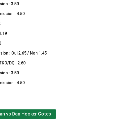
ion : 3.50
ission : 4.50
:
1.19
0
sion : Oui 2.65 / Non 1.45
TKO/DQ : 2.60
ion : 3.50
ission : 4.50
an vs Dan Hooker Cotes