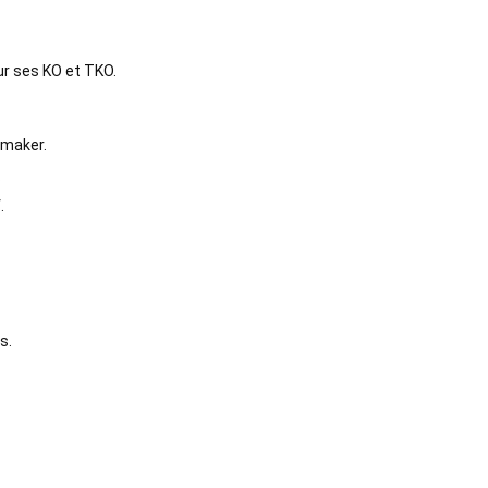
r ses KO et TKO.
kmaker.
.
.
s.