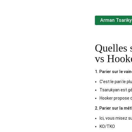
Arman Tsariky
Quelles 
vs Hook
1. Parier sur le va
C’est le pari le 
Tsarukyan est gé
Hooker propose de
2. Parier sur la mé
Ici, vous misez 
KO/TKO