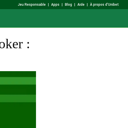
Jeu Responsable
|
Apps
|
Blog
|
Aide
|
À propos d'Unibet
oker :