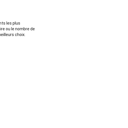
ts les plus
oire ou le nombre de
illeurs choix.