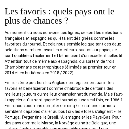
Les favoris : quels pays ont le
plus de chances ?
Au moment où nous écrivions ces lignes, ce sont les sélections
françaises et espagnoles qui étaient désignées comme les
favorites du tournoi. Et cela nous semble logique tant ces deux
sélections semblent avoir les meilleurs joueurs sur papier, ce
sont qualifiées facilement et bénéficient d’un excellent collectif.
Attention tout de même aux espagnols, qui sortent de trois
Championnats catastrophiques (éliminés au premier tour en
2014 et en huitièmes en 2018 / 2022).
En troisième position, les Anglais sont également parmi les
favoris et bénéficieront comme d’habitude de certains des
meilleurs joueurs du meilleur championnat du monde. Mais faut-
il rappeler qu’ils n’ont gagné le tournoi qu’une seul fois, en 1966 ?
Enfin, nous pourrons compter sur cinq / six nations qui nous
semblent capables d’aller au bout si « les étoiles s’alignent » : le
Portugal, l’Argentine, le Brésil, l’Allemagne et les Pays-Bas. Pour
des pays comme le Maroc, la Norvège ou notre Belgique, une
victoire finale ne semble pas impossible mais serait une