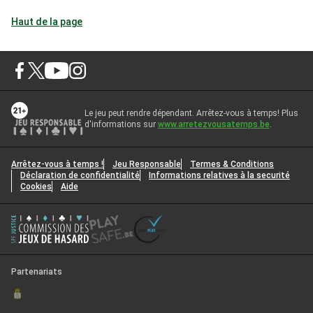
Haut de la page
Le jeu peut rendre dépendant. Arrêtez-vous à temps! Plus
d'informations sur
www.arretezvousatemps.be
.
Arrêtez-vous à temps !
Jeu Responsable
Termes & Conditions
Déclaration de confidentialité
Informations relatives à la securité
Cookies
Aide
Partenariats