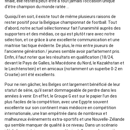
finale, elle restera peut-être à tout jamais l’occasion unique
d’être champion du monde ratée …
Quoiqu’il en soit, il existe tout de même plusieurs raisons de
rester positif pour la Belgique championnat de football. Tout
d’abord, notre actuel sélectionneur fait l’unanimité auprès des
supporters et des médias, ce qui est plutôt rare avec notre
sélection, et ce grâce à une excellente communication et une
maitrise tactique évidente. De plus, le mix entre joueurs de
l’ancienne génération / jeunes semble avoir parfaitement pris.
Enfin, il faut noter que les résultats en qualification (18/24,
devant le Pays de Galles, la Macédoine du Nord, le Kazakhstan et
le Liechtenstein) et en amicaux (notamment un superbe 0-2 en
Croatie) ont été excellents.
Pour ne rien gâcher, les Belges ont largement bénéficié de leur
statut de série, qu’il serait dommageable de perdre dans les
années à venir. En effet, le Groupe G est sur le papier l’un des
plus faciles de la compétition, avec une Egypte souvent
excellente sur son continent mais médiocre en compétition
internationale, une Iran empêtrée dans de nombreux et
malheureux évènements extra-sportifs et une Nouvelle-Zélande
qui semble manquer de qualité à ce niveau. Dans un scénario