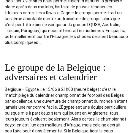
idéal, deux victoires nous permettraient d’assurer la première
place après deux matchs, histoire de pouvoir reposer les
titulaires contre les « Kiwis ». Gagner le groupe permettrait un
seizième abordable contre un troisième de groupe, alors que
c’est peut-être bien le vainqueur du groupe D (USA, Australie,
Turquie, Paraguay) qui nous attendrait en huitièmes. En quarts,
potentiellement contre l’Espagne, les choses seraient beaucoup
plus compliquées …
Le groupe de la Belgique :
adversaires et calendrier
Belgique – Egypte ; le 15/06 à 21h00 (heure belge) : c’est le
match piège du calendrier championnat de football des Belges
par excellence, une ouverture de championnat du monde n’étant
jamais une rencontre facile. L’Égypte est une équipe particulière
puisque mis à part deux stars qui jouent en Angleterre, tous
leurs joueurs évoluent localement. Alors certes, le championnat
égyptien est l’un des meilleurs d’Afrique, mais cela ne devrait
pas faire peur à nos éléments. Si la Belgique tient le coup