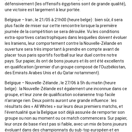
défensivement (les offensifs égyptiens sont de grande qualité),
une victoire est largement à leur portée.
Belgique – Iran ; le 21/05 à 21h00 (heure belge) : bien sûr, il sera
plus facile de miser sur cette rencontre lorsque la première
journée de la compétition se sera déroulée. Vu les conditions
extra-sportives catastrophiques dans lesquelles doivent évoluer
les Iraniens, leur comportement contre la Nouvelle-Zélande en
ouverture sera très important à prendre en compte avant de
placer tous paris sportifs football sur leur duel contre notre
pays. Sur papier, ils ont de bons joueurs et ils ont été excellents
en qualification (premier d’un groupe composé de l’Ouzbékistan,
des Emirats Arabes Unis et du Qatar notamment).
Belgique – Nouvelle-Zélande ; le 27/06 à 5h du matin (heure
belge) : la Nouvelle-Zélande est également une inconnue dans ce
groupe, et leur zone de qualification océanienne trop facile
n’arrange rien. Deux points auront une grande influence : les
résultats des « All Whites » sur leurs deux premiers matchs, et
l’éventualité que la Belgique soit déjà assurée de remporter son
groupe ou non au moment ou ce match commencera. Sur papier,
leur onze de base n’est pas si faible, avec un mix de bons joueurs
évoluant dans des championnats du sub-top européen et en